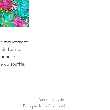
le
mouvement
.​
n de forme.
ionnelle
.
ée du
souffle
. ​
Mentions légales
Politique de confidentialité