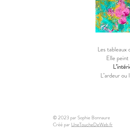
​​​Les tableau
Elle peint
L’intéri
L’ardeur ou 
© 2023 par Sophie Bonnaure
Créé par
UneToucheDeWeb.fr